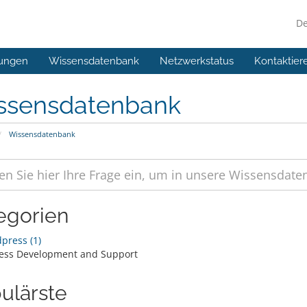
D
ungen
Wissensdatenbank
Netzwerkstatus
Kontaktier
ssensdatenbank
Wissensdatenbank
egorien
ress (1)
ess Development and Support
ulärste