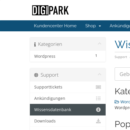
Kundencenter Home
Shop
Ankündig
Wi
Kategorien
1
Wordpress
Support
Support
Supporttickets
Kat
Ankündigungen
Wordp
Wordpr
Wissensdatenbank
Downloads
Pop