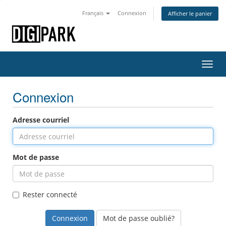
Français
Connexion
Afficher le panier
Bascu
la
navig
Connexion
Adresse courriel
Mot de passe
Rester connecté
Mot de passe oublié?