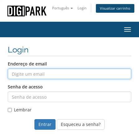
Português
Login
Visualizar carrinho
Alter
nave
Login
Endereço de email
Senha de acesso
Lembrar
Esqueceu a senha?