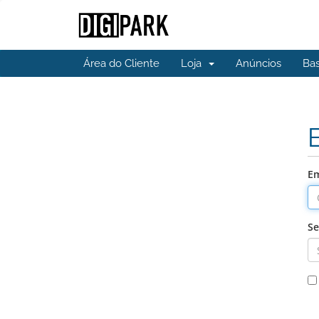
Área do Cliente
Loja
Anúncios
Ba
Em
S