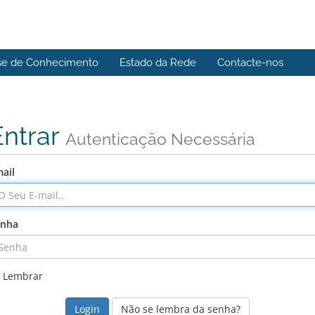
se de Conhecimento
Estado da Rede
Contacte-nos
Entrar
Autenticação Necessária
ail
enha
Lembrar
Não se lembra da senha?