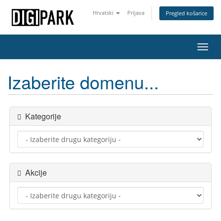
Hrvatski
Prijava
Pregled košarice
Preba
navig
Izaberite domenu...
Kategorije
Akcije