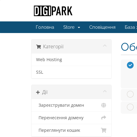
Головна
Store
Сповіщення
База 
Обе
Категорії
Web Hosting
SSL
Дії
Зареєструвати домен
Перенесення домену
Переглянути кошик