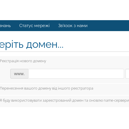
знань
Статус мережі
Зв'язок з нами
ріть домен...
Реєстрація нового домену
www.
Перенесення вашого домену від іншого реєстратора
Я буду використовувати зареєстрований домен та оновлю name-сервери